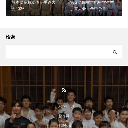
熊本県高校総体空手道大
第３７回熊本県中学生空
会2026
手道大会（全中予選）
検索
トップページ
指導員
練習会場