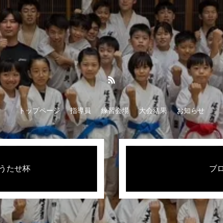
トップページ
指導員
練習会場
大会結果
お知らせ
回うたせ杯
ブ