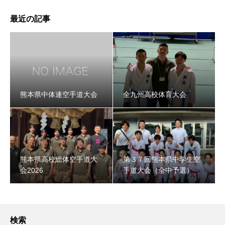
最近の記事
熊本県中体連空手道大会
全九州高校体育大会
熊本県高校総体空手道大
第３７回熊本県中学生空
会2026
手道大会（全中予選）
検索