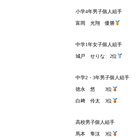
小学4年男子個人組手
富岡 光翔 優勝
中学1年女子個人組手
城戸 せりな 2位
中学2・3年男子個人組手
徳永 悠 3位
白﨑 伶太 3位
高校男子個人組手
馬本 隼汰 3位