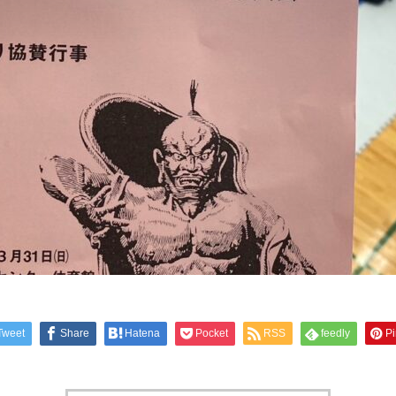
Tweet
Share
Hatena
Pocket
RSS
feedly
Pi